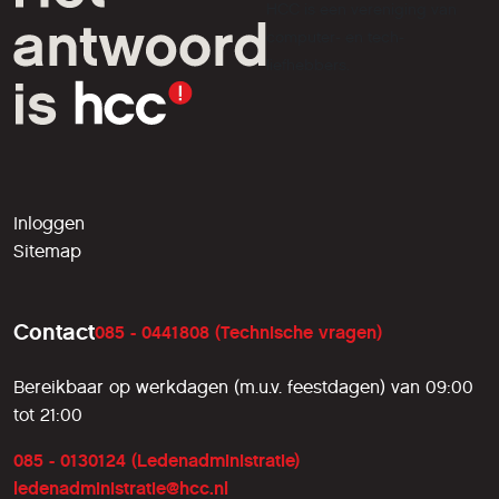
HCC is een vereniging van
computer- en tech-
liefhebbers.
Inloggen
Sitemap
Contact
085 - 0441808 (Technische vragen)
Bereikbaar op werkdagen (m.u.v. feestdagen) van 09:00
tot 21:00
085 - 0130124 (Ledenadministratie)
ledenadministratie@hcc.nl